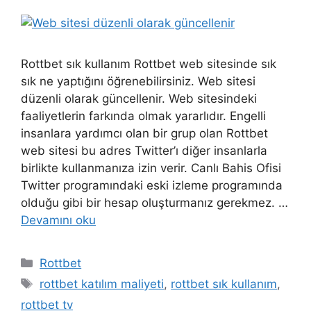
Rottbet sık kullanım Rottbet web sitesinde sık
sık ne yaptığını öğrenebilirsiniz. Web sitesi
düzenli olarak güncellenir. Web sitesindeki
faaliyetlerin farkında olmak yararlıdır. Engelli
insanlara yardımcı olan bir grup olan Rottbet
web sitesi bu adres Twitter’ı diğer insanlarla
birlikte kullanmanıza izin verir. Canlı Bahis Ofisi
Twitter programındaki eski izleme programında
olduğu gibi bir hesap oluşturmanız gerekmez. …
Devamını oku
Kategoriler
Rottbet
Etiketler
rottbet katılım maliyeti
,
rottbet sık kullanım
,
rottbet tv