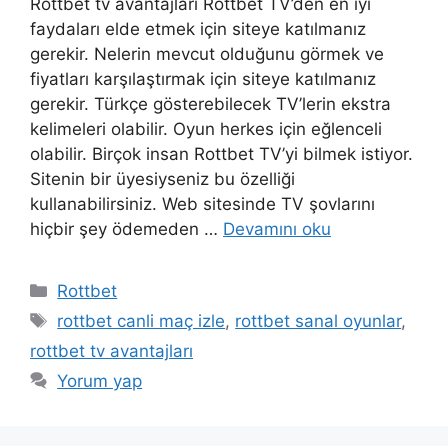
Rottbet tv avantajları Rottbet TV’den en iyi
faydaları elde etmek için siteye katılmanız
gerekir. Nelerin mevcut olduğunu görmek ve
fiyatları karşılaştırmak için siteye katılmanız
gerekir. Türkçe gösterebilecek TV’lerin ekstra
kelimeleri olabilir. Oyun herkes için eğlenceli
olabilir. Birçok insan Rottbet TV’yi bilmek istiyor.
Sitenin bir üyesiyseniz bu özelliği
kullanabilirsiniz. Web sitesinde TV şovlarını
hiçbir şey ödemeden …
Devamını oku
Kategoriler
Rottbet
Etiketler
rottbet canli maç izle
,
rottbet sanal oyunlar
,
rottbet tv avantajları
Yorum yap