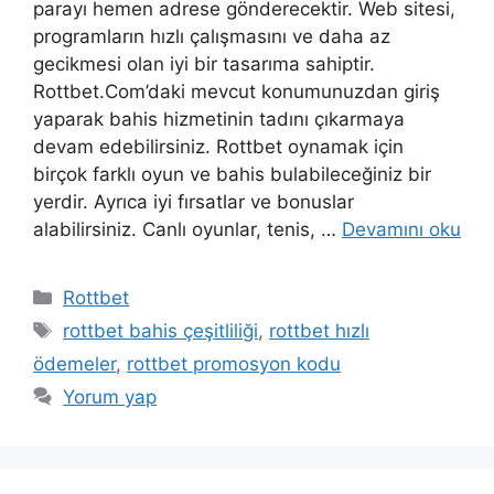
parayı hemen adrese gönderecektir. Web sitesi,
programların hızlı çalışmasını ve daha az
gecikmesi olan iyi bir tasarıma sahiptir.
Rottbet.Com’daki mevcut konumunuzdan giriş
yaparak bahis hizmetinin tadını çıkarmaya
devam edebilirsiniz. Rottbet oynamak için
birçok farklı oyun ve bahis bulabileceğiniz bir
yerdir. Ayrıca iyi fırsatlar ve bonuslar
alabilirsiniz. Canlı oyunlar, tenis, …
Devamını oku
Kategoriler
Rottbet
Etiketler
rottbet bahis çeşitliliği
,
rottbet hızlı
ödemeler
,
rottbet promosyon kodu
Yorum yap