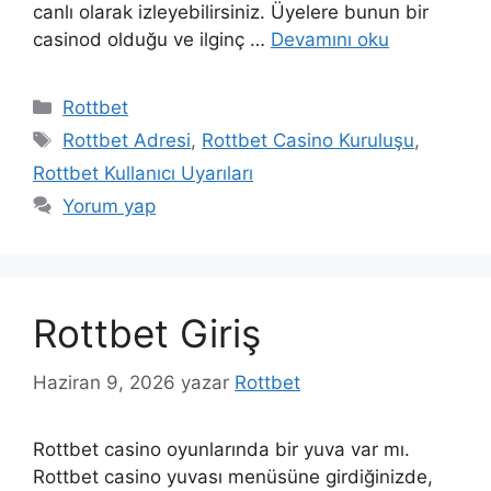
canlı olarak izleyebilirsiniz. Üyelere bunun bir
casinod olduğu ve ilginç …
Devamını oku
Kategoriler
Rottbet
Etiketler
Rottbet Adresi
,
Rottbet Casino Kuruluşu
,
Rottbet Kullanıcı Uyarıları
Yorum yap
Rottbet Giriş
Haziran 9, 2026
yazar
Rottbet
Rottbet casino oyunlarında bir yuva var mı.
Rottbet casino yuvası menüsüne girdiğinizde,