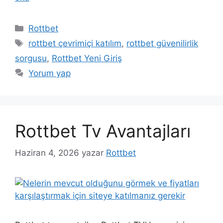
Kategoriler
Rottbet
Etiketler
rottbet çevrimiçi katılım
,
rottbet güvenilirlik
sorgusu
,
Rottbet Yeni Giriş
Yorum yap
Rottbet Tv Avantajları
Haziran 4, 2026
yazar
Rottbet