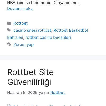
NBA için özel bir menü. Dünyanın en …
Devamını oku
Kategoriler
Rottbet
Etiketler
casino sitesi rottbet
,
Rottbet Basketbol
Bahisleri
,
rottbet casino becerileri
Yorum yap
Rottbet Site
Güvenilirliği
Haziran 5, 2026
yazar
Rottbet