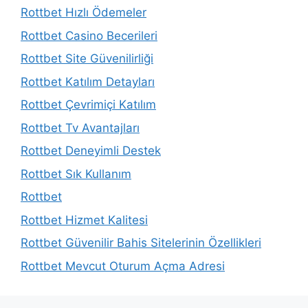
Rottbet Hızlı Ödemeler
Rottbet Casino Becerileri
Rottbet Site Güvenilirliği
Rottbet Katılım Detayları
Rottbet Çevrimiçi Katılım
Rottbet Tv Avantajları
Rottbet Deneyimli Destek
Rottbet Sık Kullanım
Rottbet
Rottbet Hizmet Kalitesi
Rottbet Güvenilir Bahis Sitelerinin Özellikleri
Rottbet Mevcut Oturum Açma Adresi