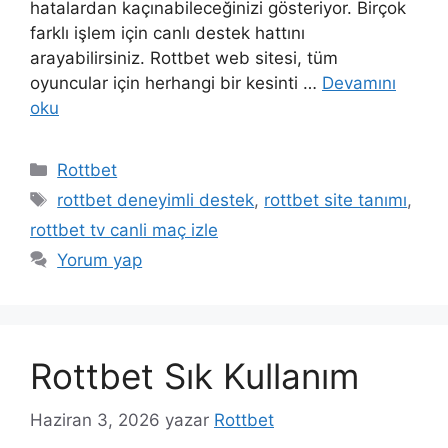
hatalardan kaçınabileceğinizi gösteriyor. Birçok
farklı işlem için canlı destek hattını
arayabilirsiniz. Rottbet web sitesi, tüm
oyuncular için herhangi bir kesinti …
Devamını
oku
Kategoriler
Rottbet
Etiketler
rottbet deneyimli destek
,
rottbet site tanımı
,
rottbet tv canli maç izle
Yorum yap
Rottbet Sık Kullanım
Haziran 3, 2026
yazar
Rottbet