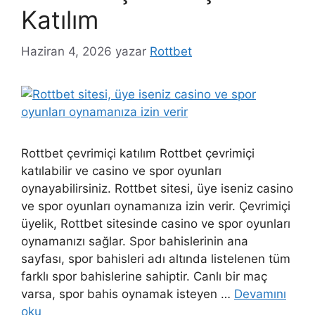
Katılım
Haziran 4, 2026
yazar
Rottbet
Rottbet çevrimiçi katılım Rottbet çevrimiçi
katılabilir ve casino ve spor oyunları
oynayabilirsiniz. Rottbet sitesi, üye iseniz casino
ve spor oyunları oynamanıza izin verir. Çevrimiçi
üyelik, Rottbet sitesinde casino ve spor oyunları
oynamanızı sağlar. Spor bahislerinin ana
sayfası, spor bahisleri adı altında listelenen tüm
farklı spor bahislerine sahiptir. Canlı bir maç
varsa, spor bahis oynamak isteyen …
Devamını
oku