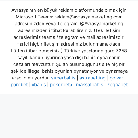
Avrasya'nın en büyük reklam platformunda olmak için
Microsoft Teams:
reklam@avrasyamarketing.com
adresimizden veya Telegram: @Avrasyamarketing
adresimizden irtibat kurabilirsiniz. (Tek iletişim
adreslerimiz teams / telegram ve mail adresimizdir.
Harici hiçbir iletişim adresimiz bulunmamaktadır.
Lütfen itibar etmeyiniz.) Türkiye yasalarına göre 7258
sayılı kanun uyarınca yasa dışı bahis oynamanın
cezaları mevcuttur. Şu an bulunduğunuz site hiç bir
şekilde illegal bahis oyunları oynatmıyor ve oynamaya
aracı olmuyordur.
superbahis
|
astrabetting
|
golvar
|
parobet
|
xbahis
|
pokerbeta
|
maksatbahis
|
zegnabet