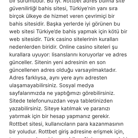
bir sürümüdür. Bu iyi.
Rottbet adres bulma site
güvenilirliği
bahis sitesi, Türkiye’nin yanı sıra
birçok ülkeye de hizmet veren çevrimiçi bir
bahis sitesidir. Başka yerlerde iyi görünen bu
web sitesi Türkiye’de bahis yapmak için kötü bir
web sitesidir. Türk casino sitelerinin kuralları
nedenlerden biridir. Online casino siteleri şu
kurallara uyuyor: lisanslarını koruyorlar ve adres
günceller. Sitenin yeni adresinin en son
güncellenen adres olduğu varsayılmaktadır.
Adres farklıysa, aynı yere aynı adresten
ulaşamayabilirsiniz. Sosyal medya
sayfalarımızda ne yaptığımızı görebilirsiniz.
Sitede telefonunuzdan veya tabletinizden
yazabilirsiniz. Siteye katılmak ve paranızı
yatırmak için bir hesap yapmanız gerekir.
Rottbet sitesi, kullanıcıların para kazanmasının
bir yoludur. Rottbet giriş adresine erişmek için,