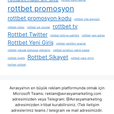
rottbet para çekme
rottbet promosyon
rottbet promosyon kodu
rottbet site arayüzü
rottbet tv
rottbet sitesi
rottbet sık sorular
Rottbet Twitter
rottbet türkiye sektörü
rottbet yeni adres
Rottbet Yeni Giriş
rottbet yenilikçi araçlar
rottbet yüksek bonuslar miktarını
rottbet ücretsiz çekim kadar
Rottbet Şikayet
rottbet üyelik
rottbet şans girişi
twitter rottbet
Avrasya'nın en büyük reklam platformunda olmak için
Microsoft Teams:
reklam@avrasyamarketing.com
adresimizden veya Telegram: @Avrasyamarketing
adresimizden irtibat kurabilirsiniz. (Tek iletişim
adreslerimiz teams / telegram ve mail adresimizdir.