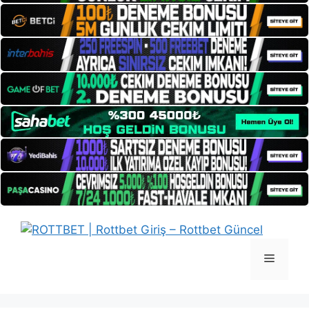
İçeriğe
atla
Menü