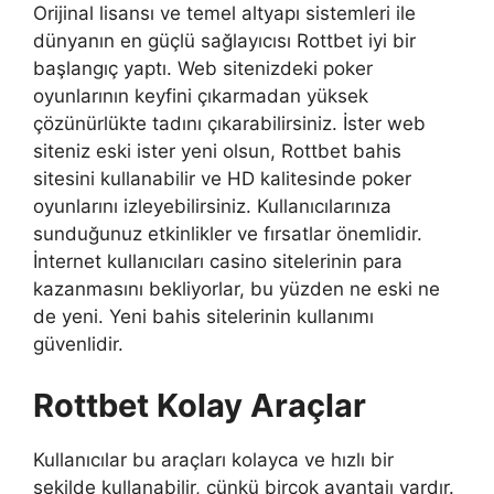
Orijinal lisansı ve temel altyapı sistemleri ile
dünyanın en güçlü sağlayıcısı Rottbet iyi bir
başlangıç yaptı. Web sitenizdeki poker
oyunlarının keyfini çıkarmadan yüksek
çözünürlükte tadını çıkarabilirsiniz. İster web
siteniz eski ister yeni olsun, Rottbet bahis
sitesini kullanabilir ve HD kalitesinde poker
oyunlarını izleyebilirsiniz. Kullanıcılarınıza
sunduğunuz etkinlikler ve fırsatlar önemlidir.
İnternet kullanıcıları casino sitelerinin para
kazanmasını bekliyorlar, bu yüzden ne eski ne
de yeni. Yeni bahis sitelerinin kullanımı
güvenlidir.
Rottbet Kolay Araçlar
Kullanıcılar bu araçları kolayca ve hızlı bir
şekilde kullanabilir, çünkü birçok avantajı vardır.