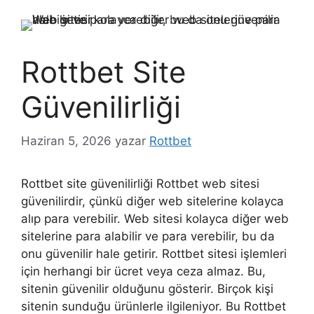
Rottbet Site
Güvenilirliği
Haziran 5, 2026
yazar
Rottbet
Rottbet site güvenilirliği Rottbet web sitesi
güvenilirdir, çünkü diğer web sitelerine kolayca
alıp para verebilir. Web sitesi kolayca diğer web
sitelerine para alabilir ve para verebilir, bu da
onu güvenilir hale getirir. Rottbet sitesi işlemleri
için herhangi bir ücret veya ceza almaz. Bu,
sitenin güvenilir olduğunu gösterir. Birçok kişi
sitenin sunduğu ürünlerle ilgileniyor. Bu Rottbet