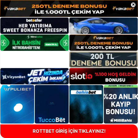
×
ROTTBET GİRİŞ İÇİN TIKLAYINIZ!