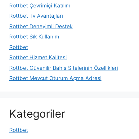
Rottbet Çevrimiçi Katılım
Rottbet Tv Avantajları
Rottbet Deneyimli Destek
Rottbet Sık Kullanım
Rottbet
Rottbet Hizmet Kalitesi
Rottbet Güvenilir Bahis Sitelerinin Özellikleri
Rottbet Mevcut Oturum Açma Adresi
Kategoriler
Rottbet