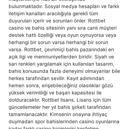
bulunmaktadır. Sosyal medya hesapları ve farklı
iletişim kanalları aracılığıyla gerekli tüm
duyuruları içerir ve sorunları önler. Rottbet
casino ve bahis sitesinin yanı sıra canlı müşteri
destek hattı özelliği veya oyun oynuyorsa veya
herhangi bir sorun varsa herhangi bir sorun
varsa. Rottbet, çevrimiçi bahis pazarındaki en
açık ilgi ve memnuniyetlerden biridir. Siyah ve
sarı renkleri yargılamak için kullanılan tasarım,
bahis konusunda fazla deneyimi olmayanlar bile
herkes tarafından sevilir. Kayıt adımından
hemen sonra, erişebileceğiniz olasılıklar gözü
yüksek verimliliği ve başarı kapasitesi ile
dolduracaktır. Rottbet lisans. Lisans için tüm
güncellemeler her yıl bahis şirketi tarafından
tamamlanacaktır. Kimsenin onayına ihtiyaç
duymadan spor bahislerinden casino oyunlarına
kadar farklı casino biçimlerini keşfetme