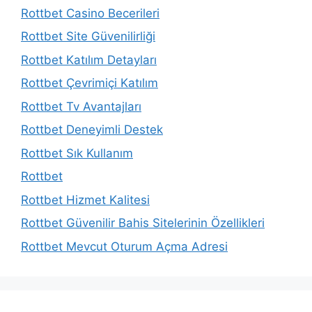
Rottbet Casino Becerileri
Rottbet Site Güvenilirliği
Rottbet Katılım Detayları
Rottbet Çevrimiçi Katılım
Rottbet Tv Avantajları
Rottbet Deneyimli Destek
Rottbet Sık Kullanım
Rottbet
Rottbet Hizmet Kalitesi
Rottbet Güvenilir Bahis Sitelerinin Özellikleri
Rottbet Mevcut Oturum Açma Adresi