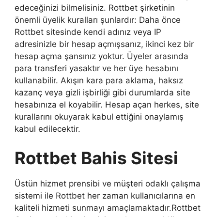
edeceğinizi bilmelisiniz. Rottbet şirketinin
önemli üyelik kuralları şunlardır: Daha önce
Rottbet sitesinde kendi adınız veya IP
adresinizle bir hesap açmışsanız, ikinci kez bir
hesap açma şansınız yoktur. Üyeler arasında
para transferi yasaktır ve her üye hesabını
kullanabilir. Akışın kara para aklama, haksız
kazanç veya gizli işbirliği gibi durumlarda site
hesabınıza el koyabilir. Hesap açan herkes, site
kurallarını okuyarak kabul ettiğini onaylamış
kabul edilecektir.
Rottbet Bahis Sitesi
Üstün hizmet prensibi ve müşteri odaklı çalışma
sistemi ile Rottbet her zaman kullanıcılarına en
kaliteli hizmeti sunmayı amaçlamaktadır.Rottbet