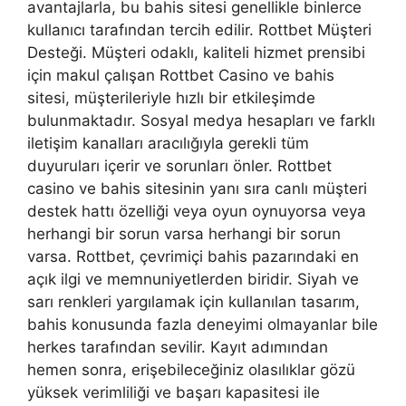
avantajlarla, bu bahis sitesi genellikle binlerce
kullanıcı tarafından tercih edilir. Rottbet Müşteri
Desteği. Müşteri odaklı, kaliteli hizmet prensibi
için makul çalışan Rottbet Casino ve bahis
sitesi, müşterileriyle hızlı bir etkileşimde
bulunmaktadır. Sosyal medya hesapları ve farklı
iletişim kanalları aracılığıyla gerekli tüm
duyuruları içerir ve sorunları önler. Rottbet
casino ve bahis sitesinin yanı sıra canlı müşteri
destek hattı özelliği veya oyun oynuyorsa veya
herhangi bir sorun varsa herhangi bir sorun
varsa. Rottbet, çevrimiçi bahis pazarındaki en
açık ilgi ve memnuniyetlerden biridir. Siyah ve
sarı renkleri yargılamak için kullanılan tasarım,
bahis konusunda fazla deneyimi olmayanlar bile
herkes tarafından sevilir. Kayıt adımından
hemen sonra, erişebileceğiniz olasılıklar gözü
yüksek verimliliği ve başarı kapasitesi ile