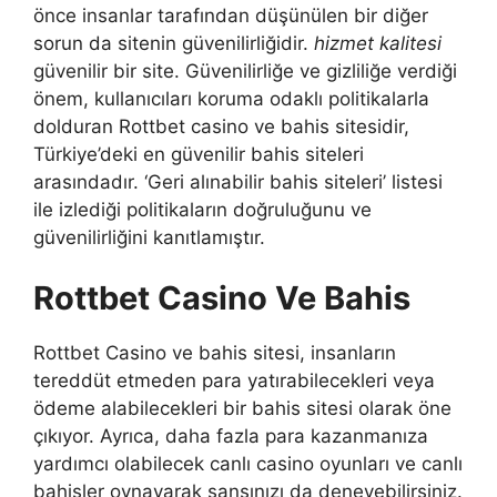
önce insanlar tarafından düşünülen bir diğer
sorun da sitenin güvenilirliğidir.
hizmet kalitesi
güvenilir bir site. Güvenilirliğe ve gizliliğe verdiği
önem, kullanıcıları koruma odaklı politikalarla
dolduran Rottbet casino ve bahis sitesidir,
Türkiye’deki en güvenilir bahis siteleri
arasındadır. ‘Geri alınabilir bahis siteleri’ listesi
ile izlediği politikaların doğruluğunu ve
güvenilirliğini kanıtlamıştır.
Rottbet Casino Ve Bahis
Rottbet Casino ve bahis sitesi, insanların
tereddüt etmeden para yatırabilecekleri veya
ödeme alabilecekleri bir bahis sitesi olarak öne
çıkıyor. Ayrıca, daha fazla para kazanmanıza
yardımcı olabilecek canlı casino oyunları ve canlı
bahisler oynayarak şansınızı da deneyebilirsiniz.