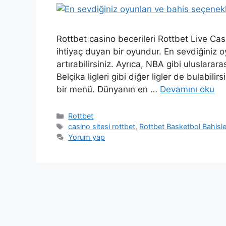
Rottbet casino becerileri Rottbet Live 
ihtiyaç duyan bir oyundur. En sevdiğiniz o
artırabilirsiniz. Ayrıca, NBA gibi uluslarara
Belçika ligleri gibi diğer ligler de bulabili
bir menü. Dünyanın en …
Devamını oku
Kategoriler
Rottbet
Etiketler
casino sitesi rottbet
,
Rottbet Basketbol Bahisle
Yorum yap