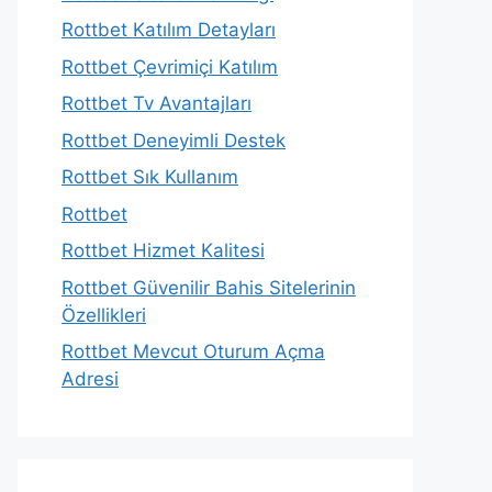
Rottbet Katılım Detayları
Rottbet Çevrimiçi Katılım
Rottbet Tv Avantajları
Rottbet Deneyimli Destek
Rottbet Sık Kullanım
Rottbet
Rottbet Hizmet Kalitesi
Rottbet Güvenilir Bahis Sitelerinin
Özellikleri
Rottbet Mevcut Oturum Açma
Adresi