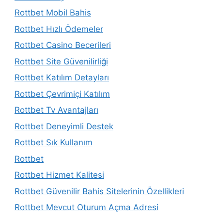
Rottbet Mobil Bahis
Rottbet Hızlı Ödemeler
Rottbet Casino Becerileri
Rottbet Site Güvenilirliği
Rottbet Katılım Detayları
Rottbet Çevrimiçi Katılım
Rottbet Tv Avantajları
Rottbet Deneyimli Destek
Rottbet Sık Kullanım
Rottbet
Rottbet Hizmet Kalitesi
Rottbet Güvenilir Bahis Sitelerinin Özellikleri
Rottbet Mevcut Oturum Açma Adresi