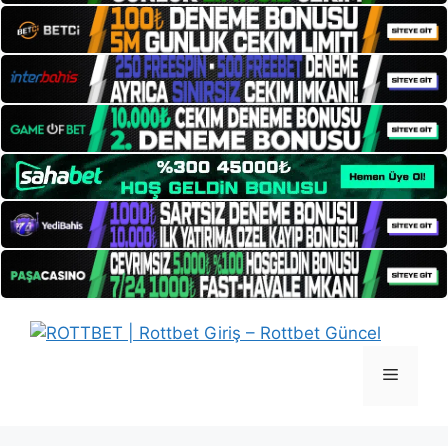
İçeriğe
atla
Menü