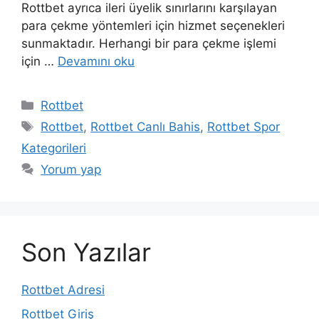
Rottbet ayrıca ileri üyelik sınırlarını karşılayan
para çekme yöntemleri için hizmet seçenekleri
sunmaktadır. Herhangi bir para çekme işlemi
için …
Devamını oku
Kategoriler
Rottbet
Etiketler
Rottbet
,
Rottbet Canlı Bahis
,
Rottbet Spor
Kategorileri
Yorum yap
Son Yazılar
Rottbet Adresi
Rottbet Giriş