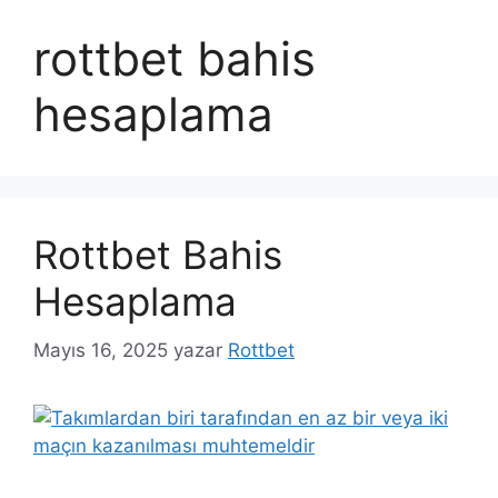
rottbet bahis
hesaplama
Rottbet Bahis
Hesaplama
Mayıs 16, 2025
yazar
Rottbet