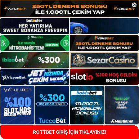
×
ROTTBET GİRİŞ İÇİN TIKLAYINIZ!