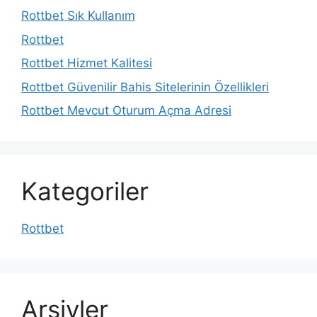
Rottbet Sık Kullanım
Rottbet
Rottbet Hizmet Kalitesi
Rottbet Güvenilir Bahis Sitelerinin Özellikleri
Rottbet Mevcut Oturum Açma Adresi
Kategoriler
Rottbet
Arşivler