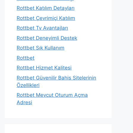
Rottbet Katılım Detayları
Rottbet Çevrimiçi Katılım
Rottbet Tv Avantajları
Rottbet Deneyimli Destek
Rottbet Sık Kullanım
Rottbet
Rottbet Hizmet Kalitesi
Rottbet Güvenilir Bahis Sitelerinin
Özellikleri
Rottbet Mevcut Oturum Açma
Adresi