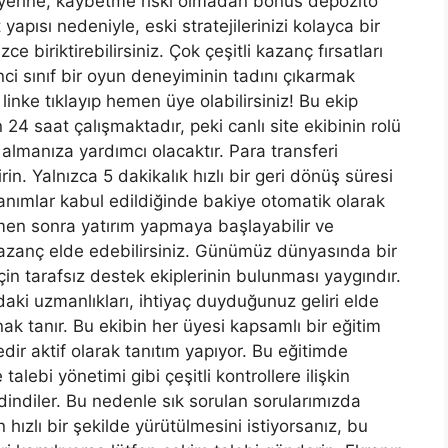
rine, kaybetme riski olmadan bonus depozito
 yapısı nedeniyle, eski stratejilerinizi kolayca bir
ce biriktirebilirsiniz. Çok çeşitli kazanç fırsatları
ci sınıf bir oyun deneyiminin tadını çıkarmak
 linke tıklayıp hemen üye olabilirsiniz! Bu ekip
 24 saat çalışmaktadır, peki canlı site ekibinin rolü
almanıza yardımcı olacaktır. Para transferi
irin. Yalnızca 5 dakikalık hızlı bir geri dönüş süresi
tanımlar kabul edildiğinde bakiye otomatik olarak
emen sonra yatırım yapmaya başlayabilir ve
azanç elde edebilirsiniz. Günümüz dünyasında bir
çin tarafsız destek ekiplerinin bulunması yaygındır.
aki uzmanlıkları, ihtiyaç duyduğunuz geliri elde
nak tanır. Bu ekibin her üyesi kapsamlı bir eğitim
dir aktif olarak tanıtım yapıyor. Bu eğitimde
lebi yönetimi gibi çeşitli kontrollere ilişkin
dindiler. Bu nedenle sık sorulan sorularımızda
hızlı bir şekilde yürütülmesini istiyorsanız, bu