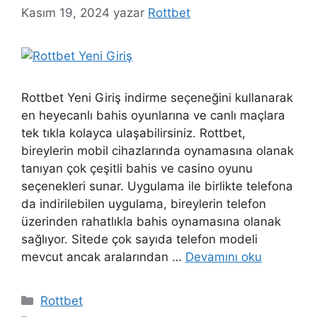
Kasım 19, 2024
yazar
Rottbet
Rottbet Yeni Giriş indirme seçeneğini kullanarak
en heyecanlı bahis oyunlarına ve canlı maçlara
tek tıkla kolayca ulaşabilirsiniz. Rottbet,
bireylerin mobil cihazlarında oynamasına olanak
tanıyan çok çeşitli bahis ve casino oyunu
seçenekleri sunar. Uygulama ile birlikte telefona
da indirilebilen uygulama, bireylerin telefon
üzerinden rahatlıkla bahis oynamasına olanak
sağlıyor. Sitede çok sayıda telefon modeli
mevcut ancak aralarından …
Devamını oku
Kategoriler
Rottbet