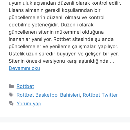
uyumluluk açısından düzenli olarak kontrol edilir.
Lisans almanın gerekli koşullarından biri
güncellemelerin düzenli olması ve kontrol
edebilme yeteneğidir. Düzenli olarak
güncellenen sitenin mükemmel olduğuna
inananlar yanılıyor. Rottbet sitesinde şu anda
güncellemeler ve yenileme çalışmaları yapılıyor.
Üstelik uzun süredir büyüyen ve gelişen bir yer.
Sitenin önceki versiyonu karşılaştırıldığında …
Devamını oku
Kategoriler
Rottbet
Etiketler
Rottbet Basketbol Bahisleri
,
Rottbet Twitter
Yorum yap