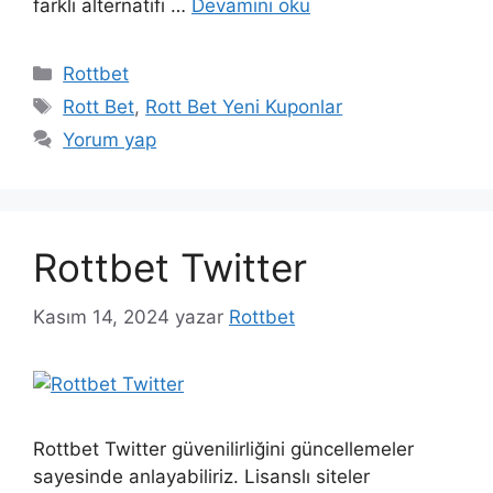
farklı alternatifi …
Devamını oku
Kategoriler
Rottbet
Etiketler
Rott Bet
,
Rott Bet Yeni Kuponlar
Yorum yap
Rottbet Twitter
Kasım 14, 2024
yazar
Rottbet
Rottbet Twitter güvenilirliğini güncellemeler
sayesinde anlayabiliriz. Lisanslı siteler