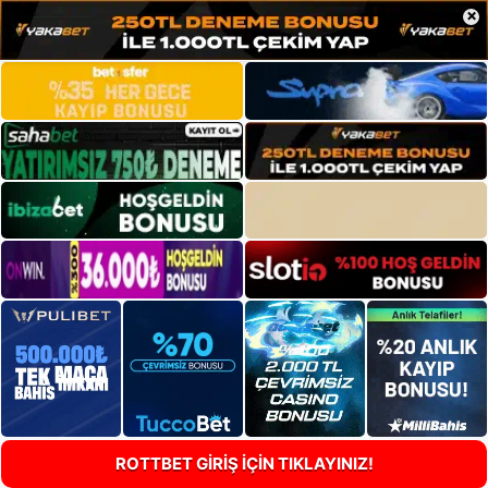
×
ROTTBET GİRİŞ İÇİN TIKLAYINIZ!