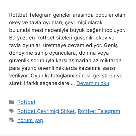
Rottbet Telegram gençler arasında popüler olan
okey ve tavla oyunları, çevrimiçi olarak
bulunabilmesi nedeniyle büyük beğeni topluyor.
Bu yüzden Rottbet siteleri güvenilir okey ve
tavla oyunları üretmeye devam ediyor. Geniş
deneyime sahip oyunculara, donma veya
güvenlik sorunuyla karşılaşmadan az miktarda
para yatırıp önemli miktarda kazanma şansı
veriliyor. Oyun kataloglarını sürekli geliştiren ve
sürekli farklı seçeneklere …
Devamını oku
Kategoriler
Rottbet
Etiketler
Rottbet Çevrimiçi Şirket
,
Rottbet Telegram
Yorum yap