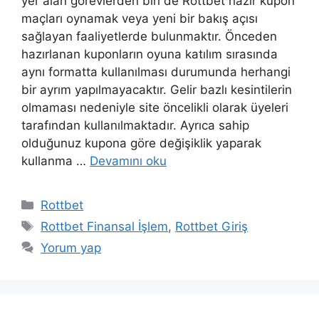
yer alan görevlerden biri de Rottbet hazır kupon
maçları oynamak veya yeni bir bakış açısı
sağlayan faaliyetlerde bulunmaktır. Önceden
hazırlanan kuponların oyuna katılım sırasında
aynı formatta kullanılması durumunda herhangi
bir ayrım yapılmayacaktır. Gelir bazlı kesintilerin
olmaması nedeniyle site öncelikli olarak üyeleri
tarafından kullanılmaktadır. Ayrıca sahip
olduğunuz kupona göre değişiklik yaparak
kullanma …
Devamını oku
Kategoriler
Rottbet
Etiketler
Rottbet Finansal İşlem
,
Rottbet Giriş
Yorum yap