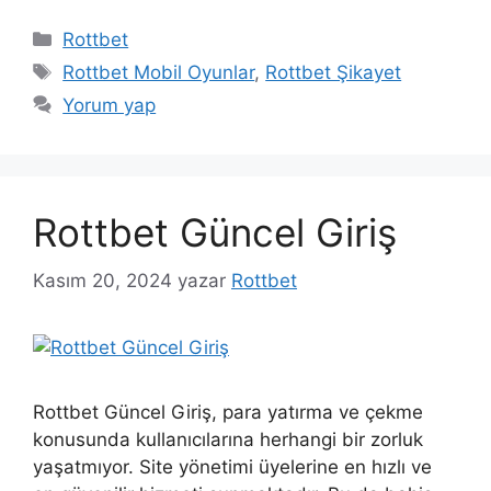
Kategoriler
Rottbet
Etiketler
Rottbet Mobil Oyunlar
,
Rottbet Şikayet
Yorum yap
Rottbet Güncel Giriş
Kasım 20, 2024
yazar
Rottbet
Rottbet Güncel Giriş, para yatırma ve çekme
konusunda kullanıcılarına herhangi bir zorluk
yaşatmıyor. Site yönetimi üyelerine en hızlı ve